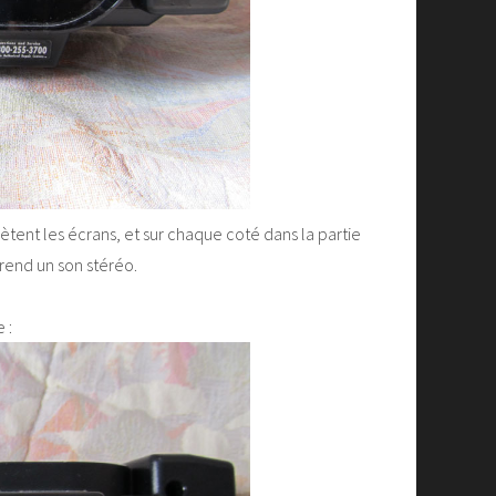
ètent les écrans, et sur chaque coté dans la partie
 rend un son stéréo.
 :