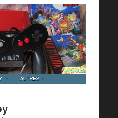
Y
AUTRES
oy