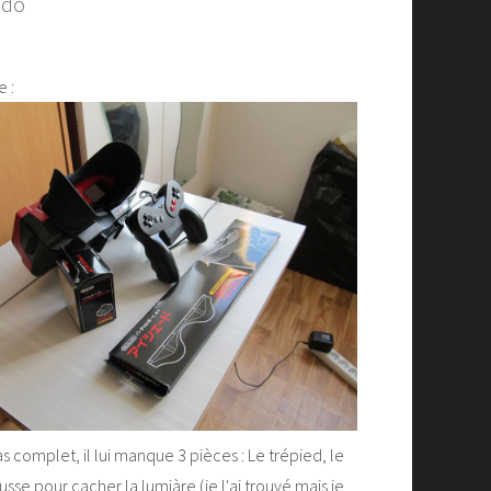
ndo
 :
omplet, il lui manque 3 pièces : Le trépied, le
ousse pour cacher la lumiàre (je l'ai trouvé mais je