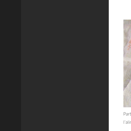
Part
l'a