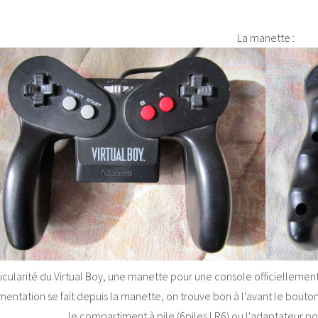
La manette :
icularité du Virtual Boy, une manette pour une console officiellement 
limentation se fait depuis la manette, on trouve bon à l'avant le bou
le compartiment à pile (6piles LR6) ou l'adaptateur po